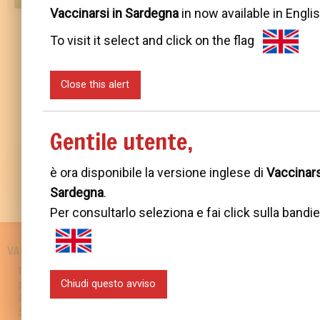
Vaccinarsi in Sardegna
in now available in Englis
Condividi questa pagina:
To visit it select and click on the flag
NEWS PRECEDENTE
Close this alert
Morbillo in Italia: aggiornamento…
TORNA A
Gentile utente,
Notizie
NEWS SUCCESSIVA
è ora disponibile la versione inglese di
Vaccinars
Settimana Europea delle Vaccinazioni:…
Sardegna
.
Per consultarlo seleziona e fai click sulla bandie
VACCINAZIONI IN SARDEGNA
SCIENZA E CONOSCENZA
Politiche regionali per la
Malattie prevenibili
Chiudi questo avviso
prevenzione
Vaccini disponibili
Prevenzione vaccinale in
Vantaggi e rischi vaccinazioni
Sardegna