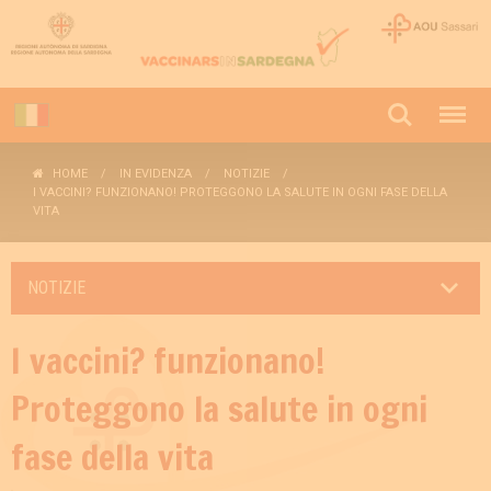
HOME
IN EVIDENZA
NOTIZIE
I VACCINI? FUNZIONANO! PROTEGGONO LA SALUTE IN OGNI FASE DELLA
VITA
NOTIZIE
I vaccini? funzionano!
Proteggono la salute in ogni
fase della vita