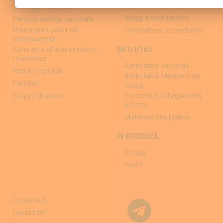
Contro la disinformazione
Calendario vaccinale
Viaggi e vaccinazioni
Percorsi obbligo vaccinale
Prescrizioni vaccinali
Combattere le pandemie
antinfluenzali
INFO UTILI
Contrasto all'antimicrobico
resistenza
Ambulatori vaccinali
Report regionali
Ambulatori Medicina dei
Comitati
Viaggi
Gruppo di lavoro
Patrocini e Collegamenti
esterni
Materiale divulgativo
IN EVIDENZA
Notizie
Eventi
Contattaci
Disclaimer