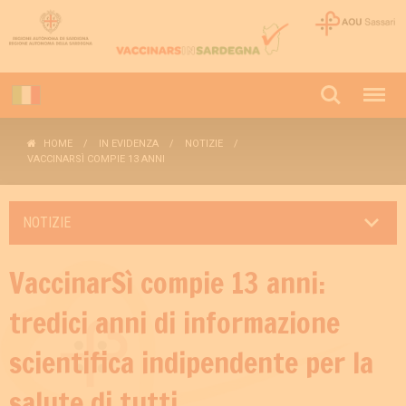
HOME
IN EVIDENZA
NOTIZIE
VACCINARSÌ COMPIE 13 ANNI
NOTIZIE
VaccinarSì compie 13 anni:
tredici anni di informazione
scientifica indipendente per la
salute di tutti.