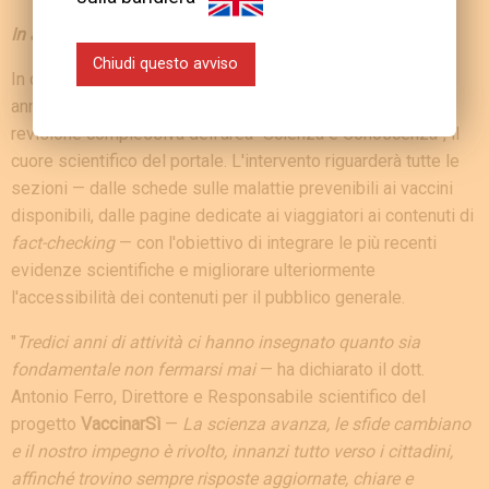
In arrivo: la revisione di "Scienza e Conoscenza".
Chiudi questo avviso
In occasione di questo importante anniversario,
VaccinarSì
annuncia il prossimo avvio dell'aggiornamento e della
revisione complessiva dell'area “Scienza e Conoscenza”, il
cuore scientifico del portale. L'intervento riguarderà tutte le
sezioni — dalle schede sulle malattie prevenibili ai vaccini
disponibili, dalle pagine dedicate ai viaggiatori ai contenuti di
fact-checking
— con l'obiettivo di integrare le più recenti
evidenze scientifiche e migliorare ulteriormente
l'accessibilità dei contenuti per il pubblico generale.
"
Tredici anni di attività ci hanno insegnato quanto sia
fondamentale non fermarsi mai
— ha dichiarato il dott.
Antonio Ferro, Direttore e Responsabile scientifico del
progetto
VaccinarSì
—
La scienza avanza, le sfide cambiano
e il nostro impegno è rivolto, innanzi tutto verso i cittadini,
affinché trovino sempre risposte aggiornate, chiare e