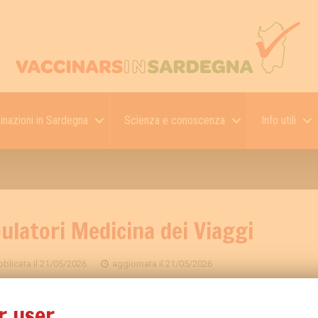
inazioni in Sardegna
Scienza e conoscenza
Info utili
latori Medicina dei Viaggi
blicata il
21/05/2026
aggiornata il
21/05/2026
ione “Ambulatori di Medicina dei Viaggi” è temporaneam
r user,