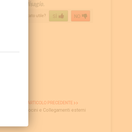
’eventuale disagio.
ontenuto ti è stato utile?
SÌ
NO
ARTICOLO PRECEDENTE
Patrocini e Collegamenti esterni