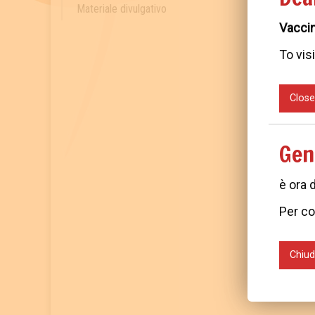
revisi
Materiale divulgativo
Vaccin
To visi
Close
Gen
è ora 
Per co
Chiud