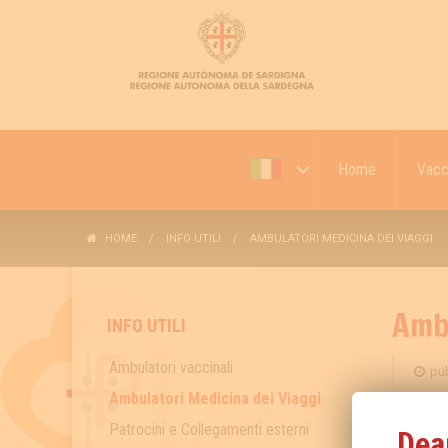
Home
Vacc
HOME
INFO UTILI
AMBULATORI MEDICINA DEI VIAGGI
Ambu
INFO UTILI
Ambulatori vaccinali
pub
Ambulatori Medicina dei Viaggi
La sez
Patrocini e Collegamenti esterni
Dea