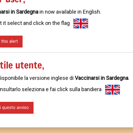
one e di aggiornamento dei contenuti. Ci scusiamo per l
arsi in Sardegna
in now available in English.
Questo c
t it select and click on the flag
 this alert
tile utente,
disponibile la versione inglese di
Vaccinarsi in Sardegna
.
Condividi questa pagina:
nsultarlo seleziona e fai click sulla bandiera
ARTICOLO PRECEDENTE
TORNA A
i questo avviso
Ambulatori vaccinali
Info utili