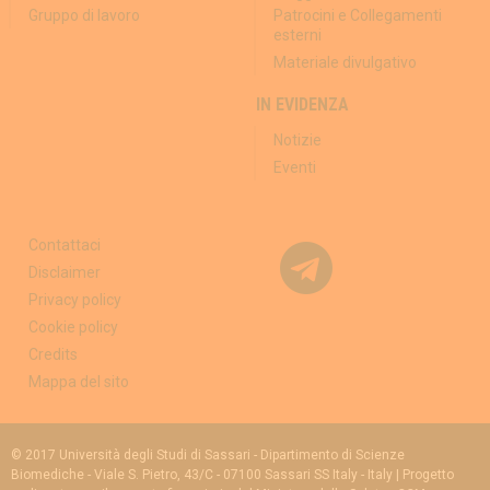
Gruppo di lavoro
Patrocini e Collegamenti
esterni
Materiale divulgativo
IN EVIDENZA
Notizie
Eventi
Contattaci
Disclaimer
Privacy policy
Cookie policy
Credits
Mappa del sito
© 2017 Università degli Studi di Sassari - Dipartimento di Scienze
Biomediche - Viale S. Pietro, 43/C - 07100 Sassari SS Italy - Italy | Progetto