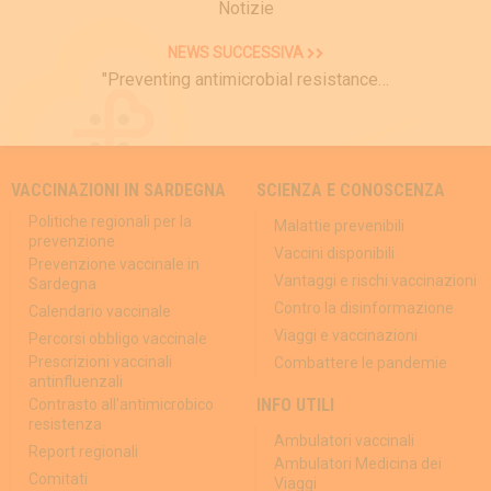
Notizie
NEWS SUCCESSIVA
"Preventing antimicrobial resistance…
VACCINAZIONI IN SARDEGNA
SCIENZA E CONOSCENZA
Politiche regionali per la
Malattie prevenibili
prevenzione
Vaccini disponibili
Prevenzione vaccinale in
Vantaggi e rischi vaccinazioni
Sardegna
Contro la disinformazione
Calendario vaccinale
Viaggi e vaccinazioni
Percorsi obbligo vaccinale
Prescrizioni vaccinali
Combattere le pandemie
antinfluenzali
INFO UTILI
Contrasto all'antimicrobico
resistenza
Ambulatori vaccinali
Report regionali
Ambulatori Medicina dei
Comitati
Viaggi