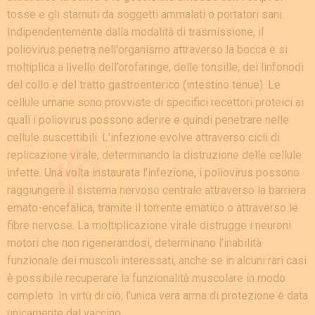
tosse e gli starnuti da soggetti ammalati o portatori sani.
Indipendentemente dalla modalità di trasmissione, il
poliovirus penetra nell'organismo attraverso la bocca e si
moltiplica a livello dell’orofaringe, delle tonsille, dei linfonodi
del collo e del tratto gastroenterico (intestino tenue). Le
cellule umane sono provviste di specifici recettori proteici ai
quali i poliovirus possono aderire e quindi penetrare nelle
cellule suscettibili. L'infezione evolve attraverso cicli di
replicazione virale, determinando la distruzione delle cellule
infette. Una volta instaurata l'infezione, i poliovirus possono
raggiungere il sistema nervoso centrale attraverso la barriera
emato-encefalica, tramite il torrente ematico o attraverso le
fibre nervose. La moltiplicazione virale distrugge i neuroni
motori che non rigenerandosi, determinano l’inabilità
funzionale dei muscoli interessati, anche se in alcuni rari casi
è possibile recuperare la funzionalità muscolare in modo
completo. In virtù di ciò, l’unica vera arma di protezione è data
unicamente dal vaccino.