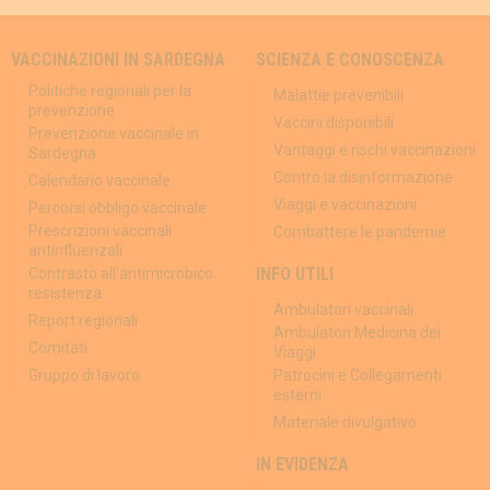
VACCINAZIONI IN SARDEGNA
SCIENZA E CONOSCENZA
Politiche regionali per la
Malattie prevenibili
prevenzione
Vaccini disponibili
Prevenzione vaccinale in
Vantaggi e rischi vaccinazioni
Sardegna
Contro la disinformazione
Calendario vaccinale
Viaggi e vaccinazioni
Percorsi obbligo vaccinale
Prescrizioni vaccinali
Combattere le pandemie
antinfluenzali
INFO UTILI
Contrasto all'antimicrobico
resistenza
Ambulatori vaccinali
Report regionali
Ambulatori Medicina dei
Comitati
Viaggi
Gruppo di lavoro
Patrocini e Collegamenti
esterni
Materiale divulgativo
IN EVIDENZA