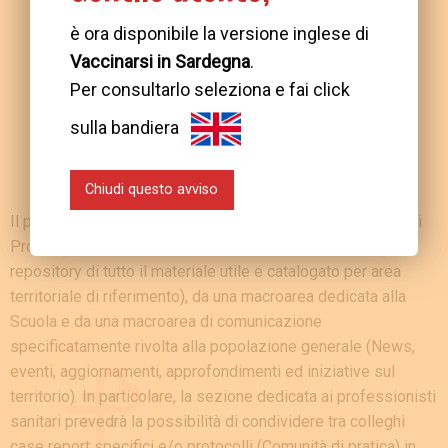
è ora disponibile la versione inglese di
Vaccinarsi in Sardegna
.
Per consultarlo seleziona e fai click
sulla bandiera
Chiudi questo avviso
Il portale sarà costituito da una sezione intranet dedicata ai
Professionisti della salute (Protocolli, circolari, relazioni e
repository di tutto il materiale utile e catalogato per area
territoriale di riferimento), da una macroarea dedicata alla
Scuola e da una macroarea di comunicazione
specificatamente rivolta alla popolazione generale (News,
eventi, aggiornamenti, approfondimenti ed iniziative sul
territorio). In particolare, la sezione dedicata ai professionisti
sanitari prevedrà la possibilità di condividere tra colleghi
case report specifici e/o protocolli (Comunità di pratica) in