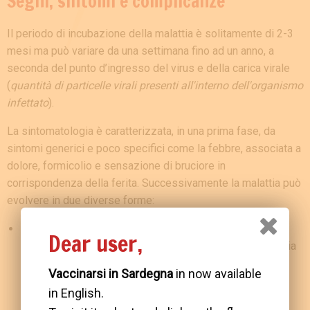
Segni, sintomi e complicanze
Il periodo di incubazione della malattia è solitamente di 2-3
mesi ma può variare da una settimana fino ad un anno, a
seconda del punto d’ingresso del virus e della carica virale
(
quantità di particelle virali presenti all'interno dell'organismo
infettato
).
La sintomatologia è caratterizzata, in una prima fase, da
sintomi generici e poco specifici come la febbre, associata a
dolore, formicolio e sensazione di bruciore in
corrispondenza della ferita. Successivamente la malattia può
evolvere in due diverse forme:
la
forma furiosa (75% dei casi)
, caratterizzata da
Dear user,
iperattività, perdita del senso dell’orientamento, idrofobia
(
paura dell’acqua
) e talvolta aerofobia (
paura delle
Vaccinarsi in Sardegna
in now available
correnti e degli spostamenti d'aria
), che porta a morte
in English.
dopo pochi giorni per arresto cardio-circolatorio;