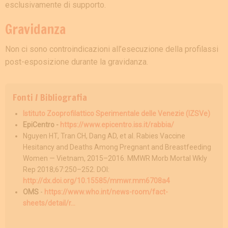
esclusivamente di supporto.
Gravidanza
Non ci sono controindicazioni all’esecuzione della profilassi
post-esposizione durante la gravidanza.
Fonti / Bibliografia
Istituto Zooprofilattico Sperimentale delle Venezie (IZSVe)
EpiCentro -
https://www.epicentro.iss.it/rabbia/
Nguyen HT, Tran CH, Dang AD, et al. Rabies Vaccine
Hesitancy and Deaths Among Pregnant and Breastfeeding
Women — Vietnam, 2015–2016. MMWR Morb Mortal Wkly
Rep 2018;67:250–252. DOI:
http://dx.doi.org/10.15585/mmwr.mm6708a4
OMS
-
https://www.who.int/news-room/fact-
sheets/detail/r...