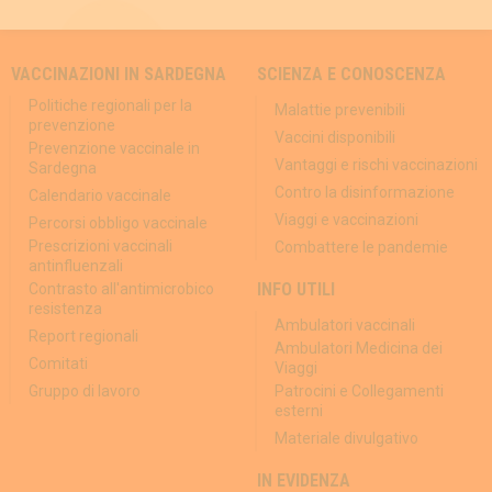
VACCINAZIONI IN SARDEGNA
SCIENZA E CONOSCENZA
Politiche regionali per la
Malattie prevenibili
prevenzione
Vaccini disponibili
Prevenzione vaccinale in
Vantaggi e rischi vaccinazioni
Sardegna
Contro la disinformazione
Calendario vaccinale
Viaggi e vaccinazioni
Percorsi obbligo vaccinale
Prescrizioni vaccinali
Combattere le pandemie
antinfluenzali
INFO UTILI
Contrasto all'antimicrobico
resistenza
Ambulatori vaccinali
Report regionali
Ambulatori Medicina dei
Comitati
Viaggi
Gruppo di lavoro
Patrocini e Collegamenti
esterni
Materiale divulgativo
IN EVIDENZA